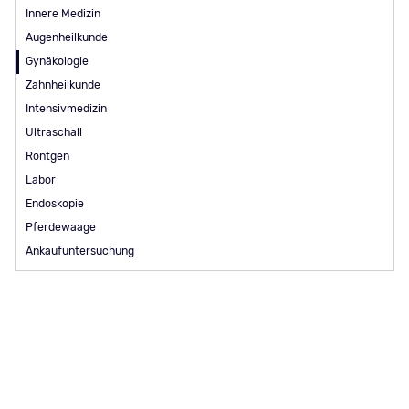
Innere Medizin
Augenheilkunde
Gynäkologie
Zahnheilkunde
Intensivmedizin
Ultraschall
Röntgen
Labor
Endoskopie
Pferdewaage
Ankaufuntersuchung
Navigation
Leistungen
Navigation
Impressum
überspringen
überspringen
Klinik
Datenschutz
Mobile Praxis
Hinweisgebergesetz
Team